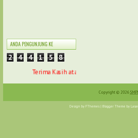
ANDA PENGUNJUNG KE
2
4
4
1
5
8
Terima Kasih atas kunjungan anda di we
Copyright ©
2026
SMPN
Design by
FThemes
| Blogger Theme by
Lasa