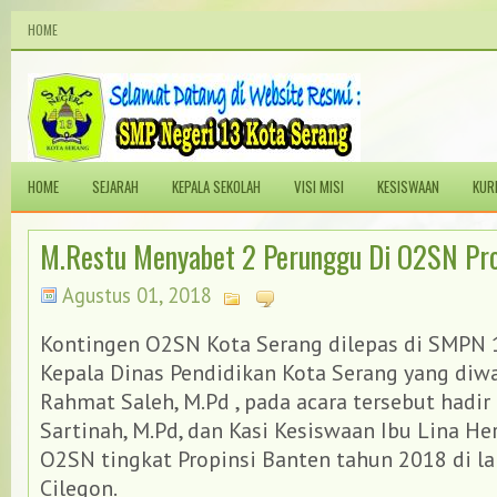
HOME
HOME
SEJARAH
KEPALA SEKOLAH
VISI MISI
KESISWAAN
KUR
M.Restu Menyabet 2 Perunggu Di O2SN Pro
Agustus 01, 2018
Kontingen O2SN Kota Serang dilepas di SMPN 
Kepala Dinas Pendidikan Kota Serang yang diwak
Rahmat Saleh, M.Pd , pada acara tersebut hadir
Sartinah, M.Pd, dan Kasi Kesiswaan Ibu Lina Her
O2SN tingkat Propinsi Banten tahun 2018 di la
Cilegon.