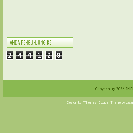
ANDA PENGUNJUNG KE
2
4
4
1
2
8
Terima Kasih atas kunj
Copyright ©
2026
SMPN
Design by
FThemes
| Blogger Theme by
Lasa