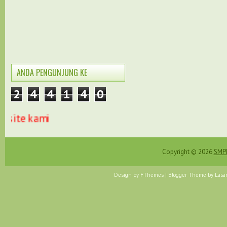
ANDA PENGUNJUNG KE
2
4
4
1
4
0
site kami
Copyright ©
2026
SMPN
Design by
FThemes
| Blogger Theme by
Lasa