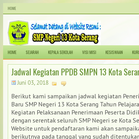
HOME
HOME
SEJARAH
KEPALA SEKOLAH
VISI MISI
KESISWAAN
KUR
Jadwal Kegiatan PPDB SMPN 13 Kota Sera
Juni 03, 2018
Berikut kami sampaikan jadwal kegiatan Pener
Baru SMP Negeri 13 Kota Serang Tahun Pelajar
Kegiatan Pelaksanaan Penerimaan Peserta Didi
dengan serentak seluruh SMP Negeri se Kota Se
Website untuk pendaftaran kami akan sampai
berikutnya pada tanggal yang sudah ditentuka