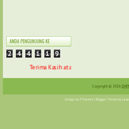
ANDA PENGUNJUNG KE
2
4
4
1
1
9
Terima Kasih atas kunjungan anda di we
Copyright ©
2026
SMPN
Design by
FThemes
| Blogger Theme by
Lasa