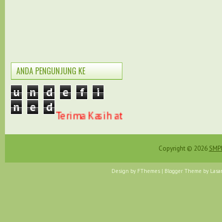
ANDA PENGUNJUNG KE
u
n
d
e
f
i
n
e
d
Terima Kasih atas kunjungan anda di we
Copyright ©
2026
SMPN
Design by
FThemes
| Blogger Theme by
Lasa