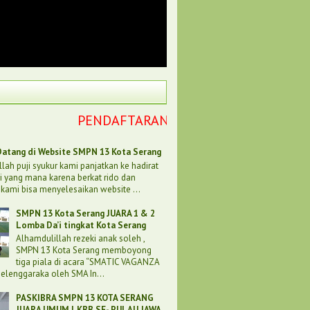
PENDAFTARAN SPMB DARI TANGGAL 29 J
atang di Website SMPN 13 Kota Serang
lah puji syukur kami panjatkan ke hadirat
bi yang mana karena berkat rido dan
kami bisa menyelesaikan website ...
SMPN 13 Kota Serang JUARA 1 & 2
Lomba Da’i tingkat Kota Serang
Alhamdulillah rezeki anak soleh ,
SMPN 13 Kota Serang memboyong
tiga piala di acara “SMATIC VAGANZA
iselenggaraka oleh SMA In...
PASKIBRA SMPN 13 KOTA SERANG
JUARA UMUM LKBB SE- PULAU JAWA