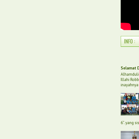
INFO :
Selamat D
Alhamdulil
Illahi Rob
inayahnya 
6”. yang s