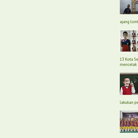
ajang lomb
13 Kota Se
mencetak s
lakukan per